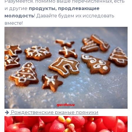
Разумеется. помимо выше перечисленных, есть
и другие
продукты, продлевающие
молодость
! Давайте будем их исследовать
вместе!
Рождественские ржаные пряники