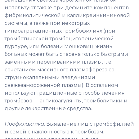
используют также при дефиците компонентов
фибринолитической и калликреинкининовой
системы, а также при некоторых
гиперагрегационных тромбофилиях (при
тромботической тромбоцитопенической
пурпуре, или болезни Мошковиц, жизнь
больных может быть спасена только быстрыми
заменными переливаниями плазмы, т. е.
сочетанием массивного плазмафереза со
струйнокапельными введениями
свежезамороженной плазмы). В остальном
используют традиционные способы лечения
тромбозов — антикоагулянты, тромболитики и
другие лекарственные средства.
Профилактика.
Выявление лиц с тромбофилией
и семей с наклонностью к тромбозам,