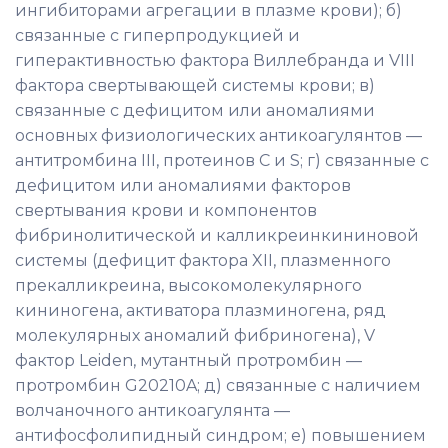
ингибиторами агрегации в плазме крови); б)
связанные с гиперпродукцией и
гиперактивностью фактора Виллебранда и VIII
фактора свертывающей системы крови; в)
связанные с дефицитом или аномалиями
основных физиологических антикоагулянтов —
антитромбина III, протеинов С и S; г) связанные с
дефицитом или аномалиями факторов
свертывания крови и компонентов
фибринолитической и калликреинкининовой
системы (дефицит фактора XII, плазменного
прекалликреина, высокомолекулярного
кининогена, активатора плазминогена, ряд
молекулярных аномалий фибриногена), V
фактор Leiden, мутантный протромбин —
протромбин G20210A; д) связанные с наличием
волчаночного антикоагулянта —
антифосфолипидный синдром; е) повышением