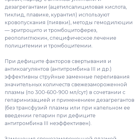
дезагрегантами (ацетилсалициловая кислота,
тиклид, плавике, курантил) используют
кровопускания (пиявки), методы гемодилюции
— эритроцито и тромбоцитоферез,
реополиглюкин, специфическое лечение
полицитемии и тромбоцитемии.
При дефиците факторов свертывания и
антикоагулянтов (антитромбина III и др.)
эффективны струйные заменные переливания
значительных количеств свежезамороженной
плазмы (по 300-600-900 мл/сут) в сочетании с
гепаринизацией и применением дезагрегантов
(без трансфузий плазмы или при капельном ее
введении гепарин при дефиците
антитромбина III неэффективен).
Замещения свежезамороженной плазмой