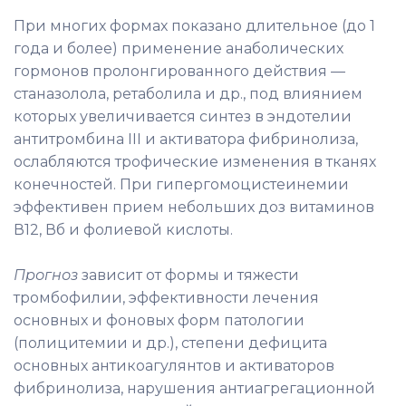
При многих формах показано длительное (до 1
года и более) применение анаболических
гормонов пролонгированного действия —
станазолола, ретаболила и др., под влиянием
которых увеличивается синтез в эндотелии
антитромбина III и активатора фибринолиза,
ослабляются трофические изменения в тканях
конечностей. При гипергомоцистеинемии
эффективен прием небольших доз витаминов
В12, Вб и фолиевой кислоты.
Прогноз
зависит от формы и тяжести
тромбофилии, эффективности лечения
основных и фоновых форм патологии
(полицитемии и др.), степени дефицита
основных антикоагулянтов и активаторов
фибринолиза, нарушения антиагрегационной