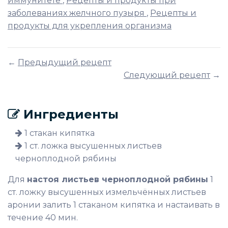
иммунитете
,
Рецепты и продукты при
заболеваниях желчного пузыря
,
Рецепты и
продукты для укрепления организма
←
Предыдущий рецепт
Следующий рецепт
→
Ингредиенты
1 стакан кипятка
1 ст. ложка высушенных листьев
черноплодной рябины
Для
настоя листьев черноплодной рябины
1
ст. ложку высушенных измельчённых листьев
аронии залить 1 стаканом кипятка и настаивать в
течение 40 мин.