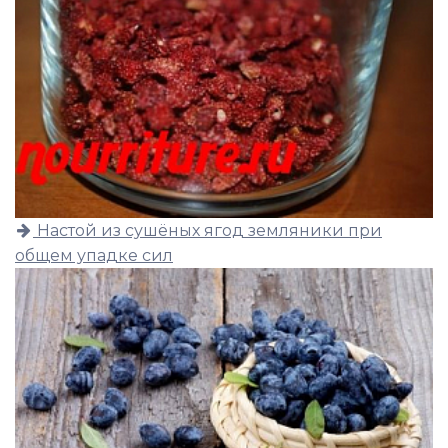
Настой из сушёных ягод земляники при
общем упадке сил