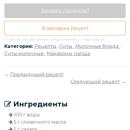
Заказать продукты*
В закладки рецепт
* Сейчас нет активных предложений от партнёров
Категория:
Рецепты
,
Супы
,
Молочные блюда
,
Супы молочные
,
Макароны, лапша
←
Предыдущий рецепт
Следующий рецепт
→
Ингредиенты
100 г воды
5 г сливочного масла
5 г сахара