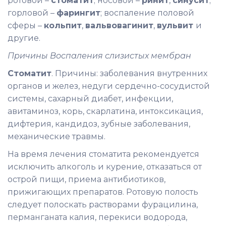
ротовой –
стоматит
; носовой –
ринит
,
синусит
;
горловой –
фарингит
; воспаление половой
сферы –
кольпит
,
вальвовагинит
,
вульвит
и
другие.
Причины Воспаления слизистых мембран
Стоматит
. Причины: заболевания внутренних
органов и желез, недуги сердечно-сосудистой
системы, сахарный диабет, инфекции,
авитаминоз, корь, скарлатина, интоксикация,
дифтерия, кандидоз, зубные заболевания,
механические травмы.
На время лечения стоматита рекомендуется
исключить алкоголь и курение, отказаться от
острой пищи, приема антибиотиков,
прижигающих препаратов. Ротовую полость
следует полоскать растворами фурацилина,
перманганата калия, перекиси водорода,