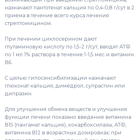
назначают пантотенат кальция по 0,4-0,8 г/сут в 2
приема в течение всего курса лечения
стрептомицином.
При лечении циклосерином дают
глутаминовую кислоту по 1,5-2 г/сут, вводят АТФ
по 1 мл 1% раствора в течение 1-1,5 мес и витамин
В6.
С целью гипосенсибилизации назначают
глюконат кальция, димедрол, супрастин или
дипразин.
Для улучшения обмена веществ и улучшения
функции печени показано введение витамина
В15 (пангамат кальция), кокарбоксилазы, АТФ,
витамина В12 в возрастных дозировках; при