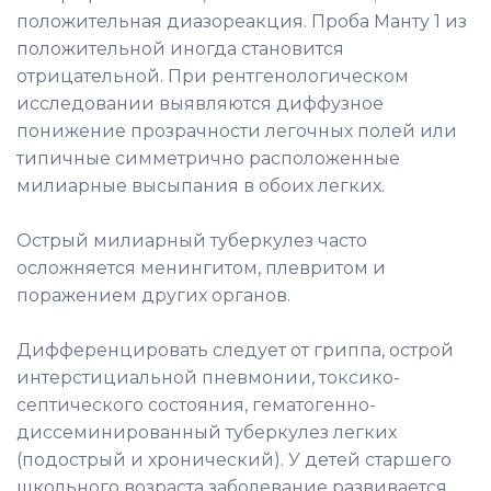
положительная диазореакция. Проба Манту 1 из
положительной иногда становится
отрицательной. При рентгенологическом
исследовании выявляются диффузное
понижение прозрачности легочных полей или
типичные симметрично расположенные
милиарные высыпания в обоих легких.
Острый милиарный туберкулез часто
осложняется менингитом, плевритом и
поражением других органов.
Дифференцировать следует от гриппа, острой
интерстициальной пневмонии, токсико-
септического состояния, гематогенно-
диссеминированный туберкулез легких
(подострый и хронический). У детей старшего
школьного возраста заболевание развивается