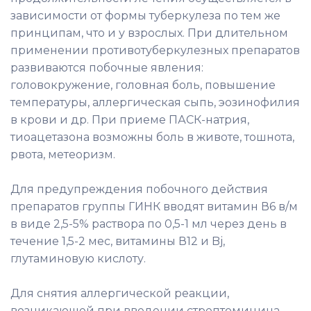
зависимости от формы туберкулеза по тем же
принципам, что и у взрослых. При длительном
применении противотуберкулезных препаратов
развиваются побочные явления:
головокружение, головная боль, повышение
температуры, аллергическая сыпь, эозинофилия
в крови и др. При приеме ПАСК-натрия,
тиоацетазона возможны боль в животе, тошнота,
рвота, метеоризм.
Для предупреждения побочного действия
препаратов группы ГИНК вводят витамин В6 в/м
в виде 2,5-5% раствора по 0,5-1 мл через день в
течение 1,5-2 мес, витамины В12 и Bj,
глутаминовую кислоту.
Для снятия аллергической реакции,
возникающей при введении стрептомицина,