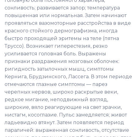
головную боль постоянного характера,
сонливость; развивается запор; температура
повышенная или нормальная. Затем начинают
проявляться вазомоторные расстройства в виде
красного стойкого дермографизма, иногда
быстро проходящей эритемы на теле (пятна
Труссо). Возникает гиперестезия, резко
усиливается головная боль. Выражены
признаки раздражения мозговых оболочек:
ригидность затылочных мышц, симптомы
Кернига, Брудзинского, Лассега. В этом периоде
отмечаются глазные симптомы — парез
черепных нервов, широко раскрытые веки,
редкое мигание, неподвижный взгляд,
широкие, вяло реагирующие на свет зрачки,
нистагм, косоглазие. Пульс замедляется; живот
ладьевидно втянут. Затем появляется период
параличей: выраженная сонливость, отсутствие