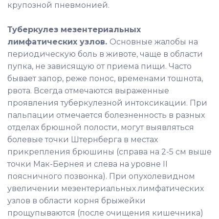
крупозной пневмонией.
Туберкулез мезентериальных
лимфатических узлов.
Основные жалобы на
периодическую боль в животе, чаще в области
пупка, не зависящую от приема пищи. Часто
бывает запор, реже понос, временами тошнота,
рвота. Всегда отмечаются выраженные
проявления туберкулезной интоксикации. При
пальпации отмечается болезненность в разных
отделах брюшной полости, могут выявляться
болевые точки Штернберга в местах
прикрепления брюшины (справа на 2-5 см выше
точки Мак-Бернея и слева на уровне II
поясничного позвонка). При опухолевидном
увеличении мезентериальных лимфатических
узлов в области корня брыжейки
прощупываются (после очищения кишечника)