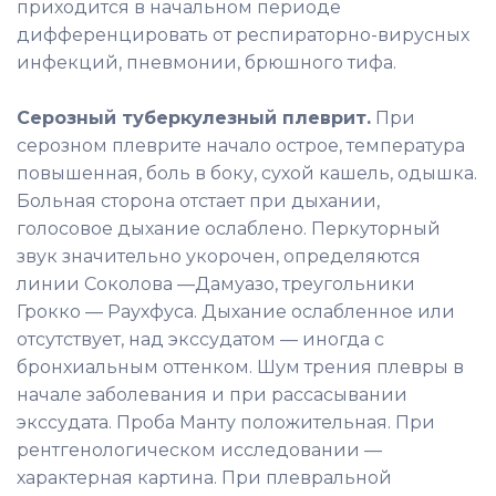
приходится в начальном периоде
дифференцировать от респираторно-вирусных
инфекций, пневмонии, брюшного тифа.
Серозный туберкулезный плеврит.
При
серозном плеврите начало острое, температура
повышенная, боль в боку, сухой кашель, одышка.
Больная сторона отстает при дыхании,
голосовое дыхание ослаблено. Перкуторный
звук значительно укорочен, определяются
линии Соколова —Дамуазо, треугольники
Грокко — Раухфуса. Дыхание ослабленное или
отсутствует, над экссудатом — иногда с
бронхиальным оттенком. Шум трения плевры в
начале заболевания и при рассасывании
экссудата. Проба Манту положительная. При
рентгенологическом исследовании —
характерная картина. При плевральной