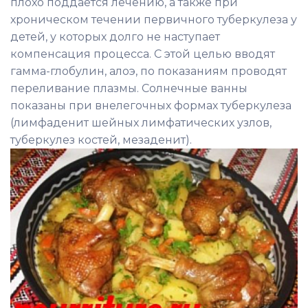
плохо поддается лечению, а также при
хроническом течении первичного туберкулеза у
детей, у которых долго не наступает
компенсация процесса. С этой целью вводят
гамма-глобулин, алоэ, по показаниям проводят
переливание плазмы. Солнечные ванны
показаны при внелегочных формах туберкулеза
(лимфаденит шейных лимфатических узлов,
туберкулез костей, мезаденит).