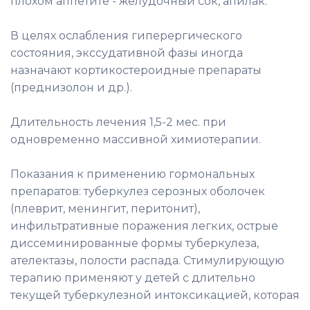
плохом аппетите - желудочный сок, апилак.
В целях ослабления гиперергического
состояния, экссудативной фазы иногда
назначают кортикостероидные препараты
(преднизолон и др.).
Длительность лечения 1,5-2 мес. при
одновременно массивной химиотерапии.
Показания к применению гормональных
препаратов: туберкулез серозных оболочек
(плеврит, менингит, перитонит),
инфильтративные поражения легких, острые
диссеминированные формы туберкулеза,
ателектазы, полости распада. Стимулирующую
терапию применяют у детей с длительно
текущей туберкулезной интоксикацией, которая