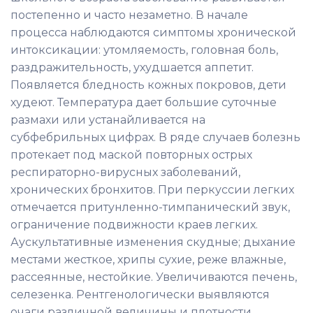
постепенно и часто незаметно. В начале
процесса наблюдаются симптомы хронической
интоксикации: утомляемость, головная боль,
раздражительность, ухудшается аппетит.
Появляется бледность кожных покровов, дети
худеют. Температура дает большие суточные
размахи или устанайливается на
субфебрильных цифрах. В ряде случаев болезнь
протекает под маской повторных острых
респираторно-вирусных заболеваний,
хронических бронхитов. При перкуссии легких
отмечается притунленно-тимпанический звук,
ограничение подвижности краев легких.
Аускультативные изменения скудные; дыхание
местами жесткое, хрипы сухие, реже влажные,
рассеянные, нестойкие. Увеличиваются печень,
селезенка. Рентгенологически выявляются
очаги различной величины и плотности,