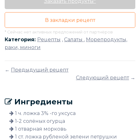
Заказать продукты*
В закладки рецепт
* Сейчас нет активных предложений от партнёров
Категория:
Рецепты
,
Салаты
,
Морепродукты,
раки, миноги
←
Предыдущий рецепт
Следующий рецепт
→
Ингредиенты
1 ч. ложка 3% -го уксуса
1-2 солёных огурца
1 отварная морковь
1 ст. ложка рубленой зелени петрушки