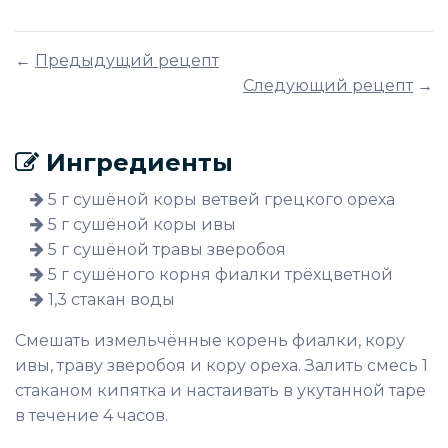
←
Предыдущий рецепт
Следующий рецепт
→
Ингредиенты
5 г сушёной коры ветвей грецкого ореха
5 г сушёной коры ивы
5 г сушёной травы зверобоя
5 г сушёного корня фиалки трёхцветной
1,3 стакан воды
Смешать измельчённые корень фиалки, кору
ивы, траву зверобоя и кору ореха. Залить смесь 1
стаканом кипятка и настаивать в укутанной таре
в течение 4 часов.