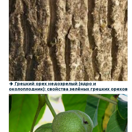
Грецкий орех недозрелый (ядро и
околоплодник): свойства зелёных грецких орехов