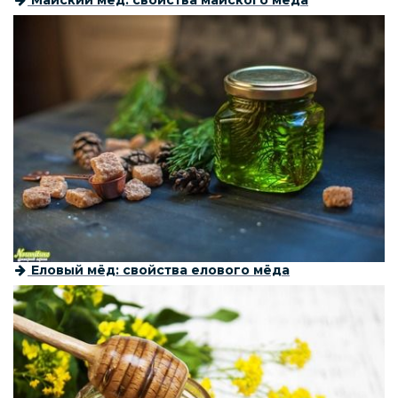
Майский мёд: свойства майского мёда
Еловый мёд: свойства елового мёда