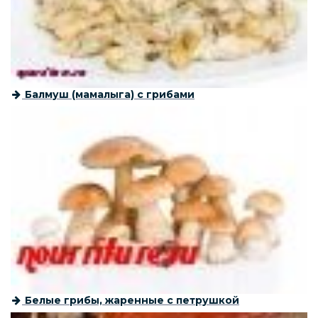
Балмуш (мамалыга) с грибами
Белые грибы, жаренные с петрушкой