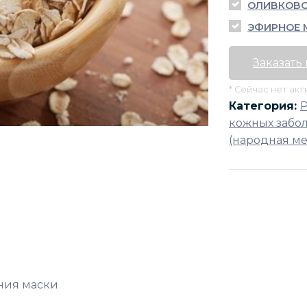
ОЛИВКОВО
ЭФИРНОЕ 
Заказать
* Сейчас нет ак
Категория:
кожных забо
(народная м
ания маски