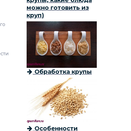
крупы, какие блюда
можно готовить из
круп)
го
ести
Обработка крупы
Особенности