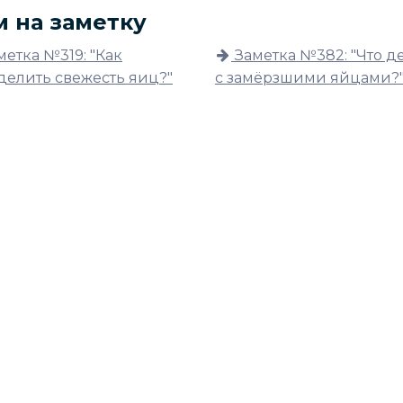
м на заметку
метка №319: "Как
Заметка №382: "Что д
делить свежесть яиц?"
с замёрзшими яйцами?