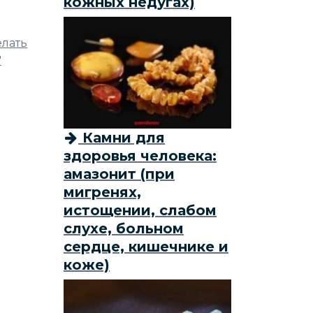
кожных недугах)
елать
"
Камни для
здоровья человека:
амазонит (при
мигренях,
истощении, слабом
слухе, больном
сердце, кишечнике и
коже)