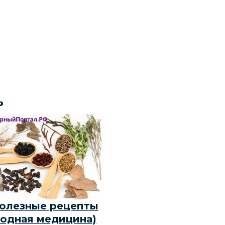
ь
олезные рецепты
родная медицина)