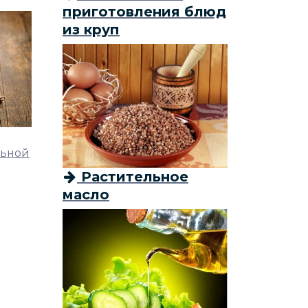
приготовления блюд
из круп
льной
Растительное
масло