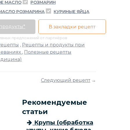
Е МАСЛО
РОЗМАРИН
МАСЛО РОЗМАРИНА
КУРИНЫЕ ЯЙЦА
 продукты*
В закладки рецепт
тивных предложений от партнёров
Рецепты
,
Рецепты и продукты при
леваниях
,
Полезные рецепты
едицина)
Следующий рецепт
→
Рекомендуемые
статьи
Крупы (обработка