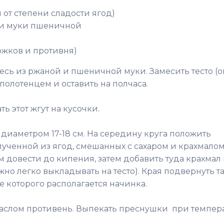
и от степени сладости ягод)
ожки муки пшеничной
ожков и противня)
есь из ржаной и пшеничной муки. Замесить тесто (о
 полотенцем и оставить на полчаса.
ать этот жгут на кусочки.
г диаметром 17-18 см. На середину круга положить
ученной из ягод, смешанных с сахаром и крахмало
ом довести до кипения, затем добавить туда крахмал
ожно легко выкладывать на тесто). Края подвернуть та
е которого располагается начинка.
аслом противень. Выпекать преснушки при темпер