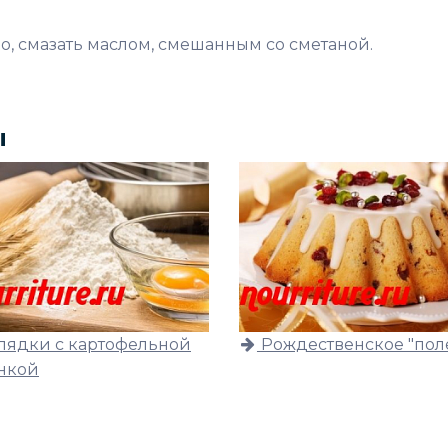
, смазать маслом, смешанным со сметаной.
ы
лядки с картофельной
Рождественское "пол
нкой