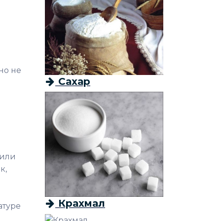
но не
Сахар
м
 или
к,
Крахмал
атуре