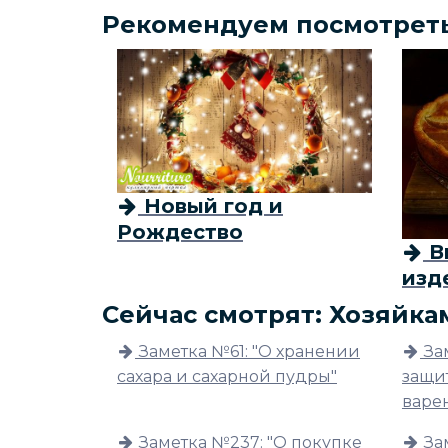
Рекомендуем посмотрет
Новый год и
Рождество
В
изд
Сейчас смотрят: Хозяйка
Заметка №61: "О хранении
За
сахара и сахарной пудры"
защи
варен
Заметка №237: "О покупке
За