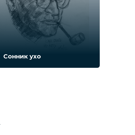
Сонник ухо
у