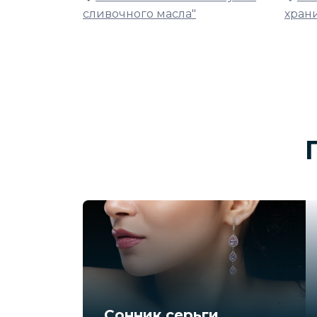
сливочного масла"
хран
Сонник серьги