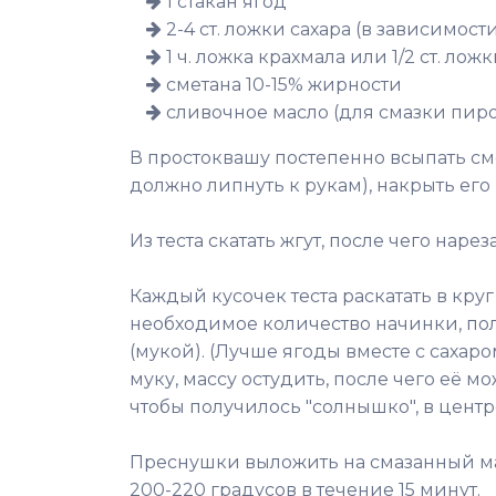
1 стакан ягод
2-4 ст. ложки сахара (в зависимост
1 ч. ложка крахмала или 1/2 ст. л
сметана 10-15% жирности
сливочное масло (для смазки пир
В простоквашу постепенно всыпать см
должно липнуть к рукам), накрыть его
Из теста скатать жгут, после чего нарез
Каждый кусочек теста раскатать в кру
необходимое количество начинки, пол
(мукой). (Лучше ягоды вместе с сахар
муку, массу остудить, после чего её м
чтобы получилось "солнышко", в центр
Преснушки выложить на смазанный м
200-220 градусов в течение 15 минут.