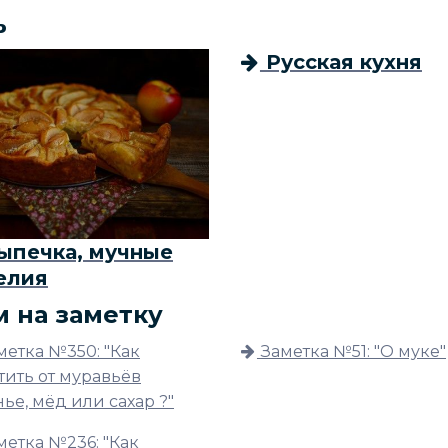
ь
Русская кухня
ыпечка, мучные
елия
м на заметку
метка №350: "Как
Заметка №51: "О муке"
тить от муравьёв
ье, мёд или сахар ?"
метка №236: "Как