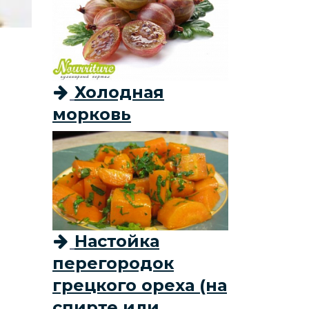
Холодная
морковь
Настойка
перегородок
грецкого ореха (на
спирте или