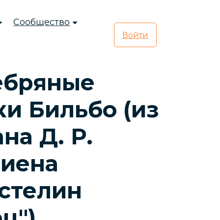
Сообщество
Войти
ебряные
и Бильбо (из
на Д. Р.
киена
стелин
ц")