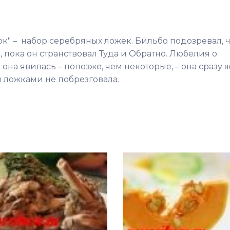
к" – набор серебряных ложек. Бильбо подозревал, ч
, пока он странствовал Туда и Обратно. Любелия о
она явилась – попозже, чем некоторые, – она сразу 
 ложками не побрезговала.