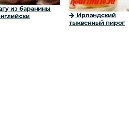
агу из баранины
Ирландский
английски
тыквенный пирог