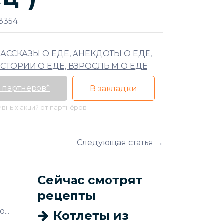
3354
РАССКАЗЫ О ЕДЕ, АНЕКДОТЫ О ЕДЕ,
СТОРИИ О ЕДЕ, ВЗРОСЛЫМ О ЕДЕ
 партнёров*
В закладки
тивных акций от партнёров
Следующая статья
→
Сейчас смотрят
рецепты
...
Котлеты из