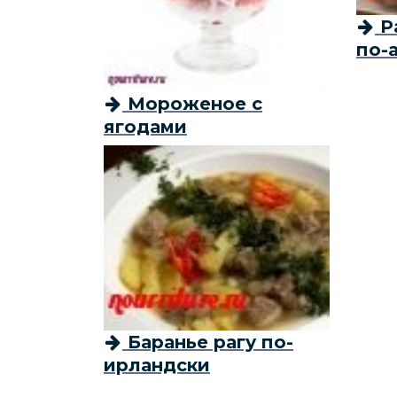
Р
по-
Мороженое с
ягодами
Баранье рагу по-
ирландски