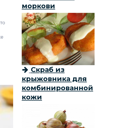
моркови
то
же
Скраб из
крыжовника для
комбинированной
кожи