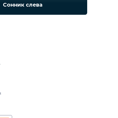
Сонник слева
у
м