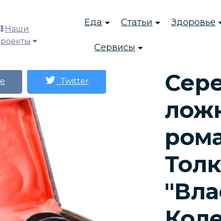
Еда
Статьи
Здоровье
Наши
проекты
Сервисы
Сер
е
Twitter
ложк
рома
Тол
"Вла
Коле