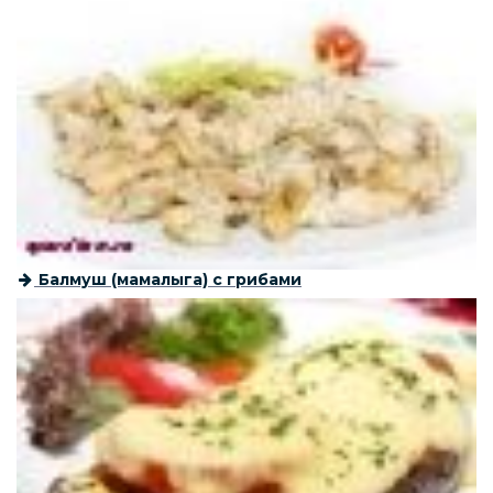
Балмуш (мамалыга) с грибами