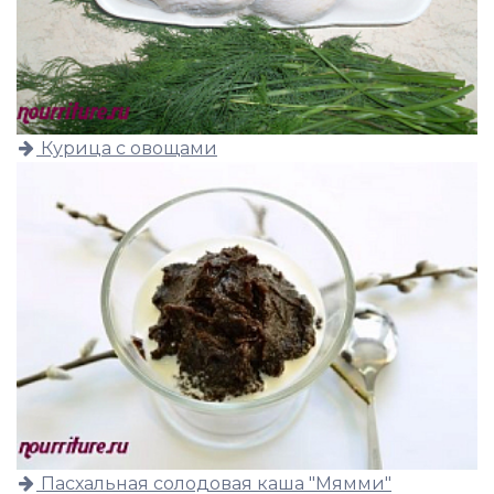
Курица с овощами
Пасхальная солодовая каша "Мямми"