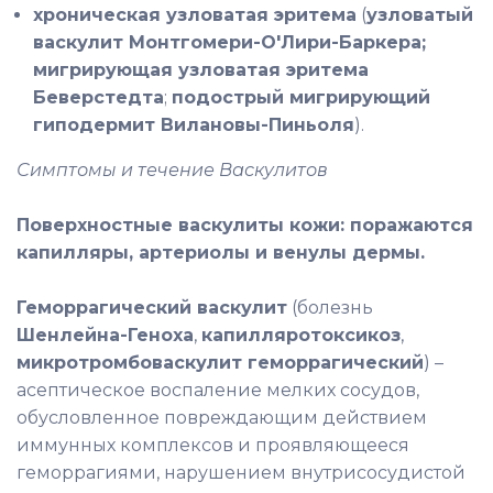
хроническая узловатая эритема
(
узловатый
васкулит Монтгомери-О'Лири-Баркера;
мигрирующая узловатая эритема
Беверстедта
;
подострый мигрирующий
гиподермит Вилановы-Пиньоля
).
Симптомы и течение Васкулитов
Поверхностные васкулиты кожи: поражаются
капилляры, артериолы и венулы дермы.
Геморрагический васкулит
(болезнь
Шенлейна-Геноха
,
капилляротоксикоз
,
микротромбоваскулит геморрагический
) –
асептическое воспаление мелких сосудов,
обусловленное повреждающим действием
иммунных комплексов и проявляющееся
геморрагиями, нарушением внутрисосудистой