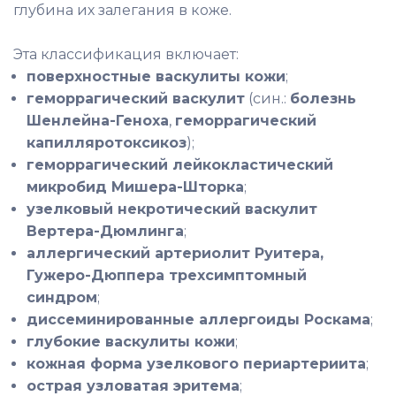
глубина их залегания в коже.
Эта классификация включает:
поверхностные васкулиты кожи
;
геморрагический васкулит
(син.:
болезнь
Шенлейна-Геноха
,
геморрагический
капилляротоксикоз
);
геморрагический лейкокластический
микробид Мишера-Шторка
;
узелковый некротический васкулит
Вертера-Дюмлинга
;
аллергический артериолит Руитера,
Гужеро-Дюппера трехсимптомный
синдром
;
диссеминированные аллергоиды Роскама
;
глубокие васкулиты кожи
;
кожная форма узелкового периартериита
;
острая узловатая эритема
;