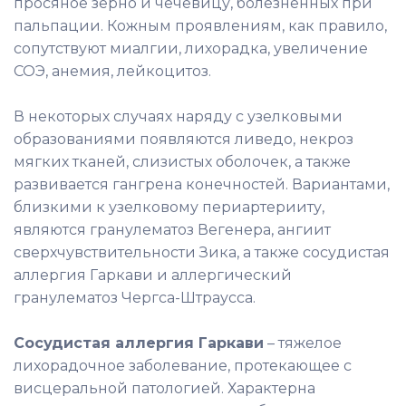
просяное зерно и чечевицу, болезненных при
пальпации. Кожным проявлениям, как правило,
сопутствуют миалгии, лихорадка, увеличение
СОЭ, анемия, лейкоцитоз.
В некоторых случаях наряду с узелковыми
образованиями появляются ливедо, некроз
мягких тканей, слизистых оболочек, а также
развивается гангрена конечностей. Вариантами,
близкими к узелковому периартерииту,
являются гранулематоз Вегенера, ангиит
сверхчувствительности Зика, а также сосудистая
аллергия Гаркави и аллергический
гранулематоз Чергса-Штраусса.
Сосудистая аллергия Гаркави
– тяжелое
лихорадочное заболевание, протекающее с
висцеральной патологией. Характерна