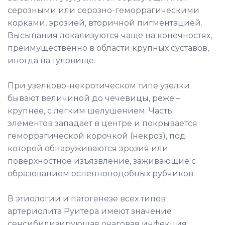
серозными или серозно-геморрагическими
корками, эрозией, вторичной пигментацией.
Высыпания локализуются чаще на конечностях,
преимущественно в области крупных суставов,
иногда на туловище.
При узелково-некротическом типе узелки
бывают величиной до чечевицы, реже –
крупнее, с легким шелушением. Часть
элементов западает в центре и покрывается
геморрагической корочкой (некроз), под
которой обнаруживаются эрозия или
поверхностное изъязвление, заживающие с
образованием оспенноподобных рубчиков.
В этиологии и патогенезе всех типов
артериолита Руитера имеют значение
сенсибилизирующая очаговая инфекция,