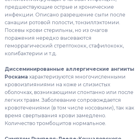
предшествующие острые и хронические
инфекции. Описано разрешение сыпи после
санации ротовой полости, тонзиллэктомии.
Посевы крови стерильны, но из очагов
поражения нередко высеваются
геморрагический стрептококк, стафилококк,
колибактерии и т.д.
Диссеминированные аллергические ангииты
Роскама
характеризуются многочисленными
кровоизлияниями на коже и слизистых
оболочках, возникающими спонтанно или после
легких травм. Заболевание сопровождается
кровотечениями (в том числе носовыми), так как
время свертывания крови замедлено.
Количество тромбоцитов нормальное.
Симптом Румпеля-Лееде-Кончаловского