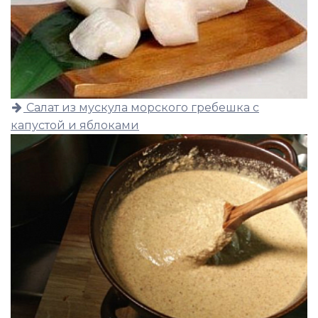
Салат из мускула морского гребешка с
капустой и яблоками