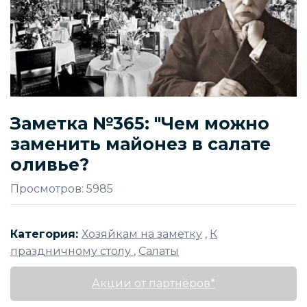
Заметка №365: "Чем можно
заменить майонез в салате
оливье?
Просмотров: 5985
Категория:
Хозяйкам на заметку
,
К
праздничному столу
,
Салаты
Акции от партнёров*