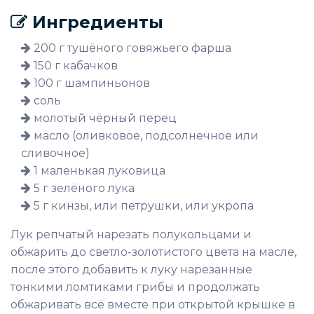
Ингредиенты
200 г тушёного говяжьего фарша
150 г кабачков
100 г шампиньонов
соль
молотый чёрный перец
масло (оливковое, подсолнечное или
сливочное)
1 маленькая луковица
5 г зелёного лука
5 г кинзы, или петрушки, или укропа
Лук репчатый нарезать полукольцами и
обжарить до светло-золотистого цвета на масле,
после этого добавить к луку нарезанные
тонкими ломтиками грибы и продолжать
обжаривать всё вместе при открытой крышке в