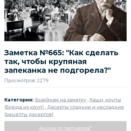
Заметка №665: "Как сделать
так, чтобы крупяная
запеканка не подгорела?"
Просмотров: 2279
Категория:
Хозяйкам на заметку
,
Каши, крупы
(блюда из круп)
,
Десерты сладкие и несладкие
(рецепты десертов)
Акции от партнёров*