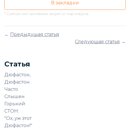
В закладки
* Сейчас нет активных акций от партнёров
←
Предыдущая статья
Следующая статья
→
Статья
Дюфастон,
Дюфастон.
Часто
Слышен
Горький
СТОН:
"Ох, уж этот
Дюфастон!"