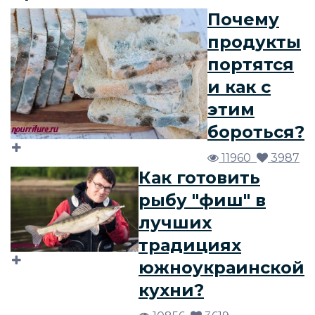
Почему
продукты
портятся
и как с
этим
бороться?
11960
3987
Как готовить
рыбу "фиш" в
лучших
традициях
южноукраинской
кухни?