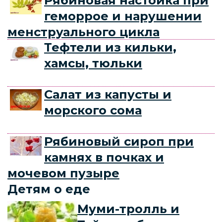
Рябиновая настойка при
геморрое и нарушении
менструального цикла
Тефтели из кильки,
хамсы, тюльки
Салат из капусты и
морского сома
Рябиновый сироп при
камнях в почках и
мочевом пузыре
Детям о еде
Муми-тролль и