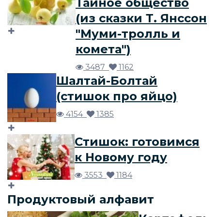
Тайное общество
(из сказки Т. Янссон
"Муми-тролль и
комета")
3487
1162
Шалтай-Болтай
(стишок про яйцо)
4154
1385
Стишок: готовимся
к Новому году
3553
1184
Продуктовый алфавит