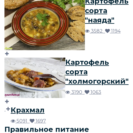
Картофель
сорта
"наяда"
3582
1194
Картофель
сорта
"холмогорский"
3190
1063
Крахмал
5091
1697
Правильное питание