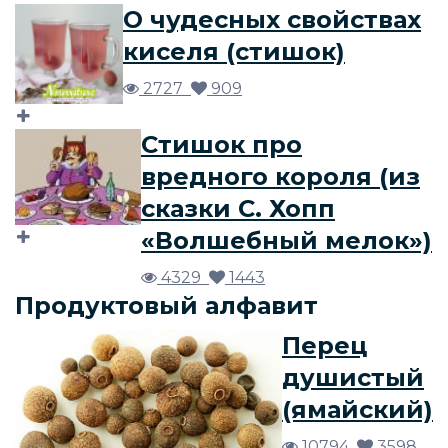
О чудесных свойствах
киселя (стишок)
2727
909
Стишок про
вредного короля (из
сказки С. Хопп
«Волшебный мелок»)
4329
1443
Продуктовый алфавит
Перец
душистый
(ямайский)
10794
3598