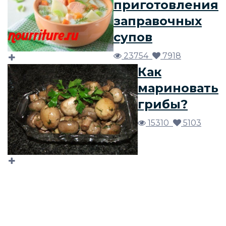
приготовления
заправочных
супов
23754
7918
Как
мариновать
грибы?
15310
5103