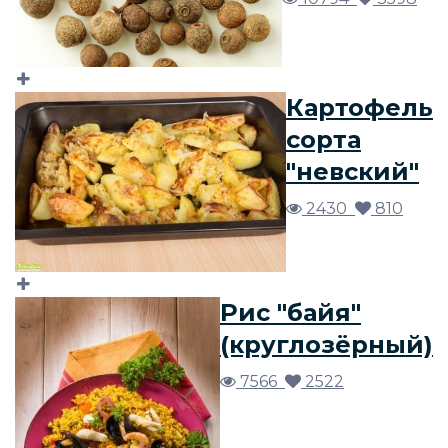
Картофель
сорта
"невский"
2430
810
Рис "байя"
(круглозёрный)
7566
2522