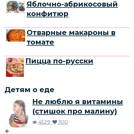
Яблочно-абрикосовый
конфитюр
Отварные макароны в
томате
Пицца по-русски
Детям о еде
Не люблю я витамины
(стишок про малину)
4529
1510