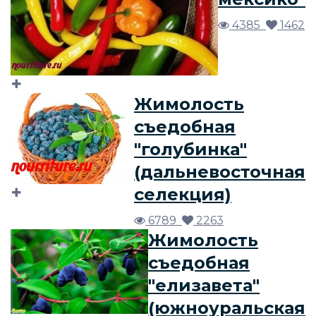
4385
1462
Жимолость
съедобная
"голубинка"
(дальневосточная
селекция)
6789
2263
Жимолость
съедобная
"елизавета"
(южноуральская