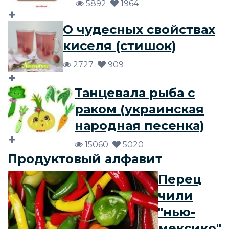
5892
1964
О чудесных свойствах
киселя (стишок)
2727
909
Танцевала рыба с
раком (украинская
народная песенка)
15060
5020
Продуктовый алфавит
Перец
чили
"нью-
мексико"