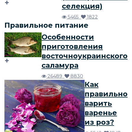
селекция)
5465
1822
Правильное питание
Особенности
приготовления
восточноукраинского
саламура
26489
8830
Как
правильно
варить
варенье
из роз?