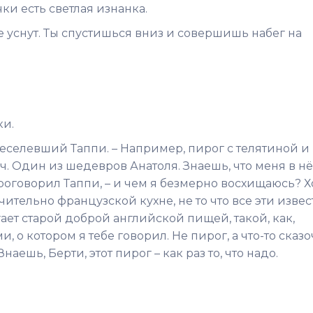
ки есть светлая изнанка.
се уснут. Ты спустишься вниз и совершишь набег на
ки.
овеселевший Таппи. – Например, пирог с телятиной и
ч. Один из шедевров Анатоля. Знаешь, что меня в н
роговорил Таппи, – и чем я безмерно восхищаюсь? Х
ительно французской кухне, не то что все эти изве
ает старой доброй английской пищей, такой, как,
, о котором я тебе говорил. Не пирог, а что-то сказо
аешь, Берти, этот пирог – как раз то, что надо.