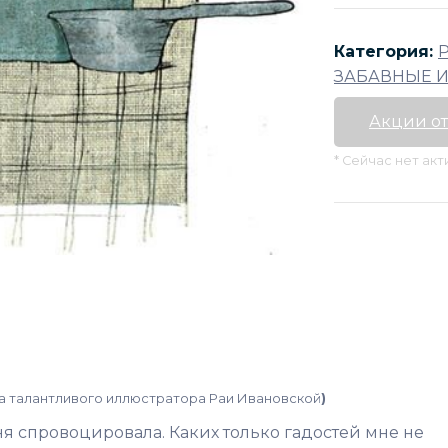
Категория:
ЗАБАВНЫЕ И
Акции от
* Сейчас нет ак
ка талантливого иллюстратора Раи Ивановской
)
ня спровоцировала. Каких только гадостей мне не