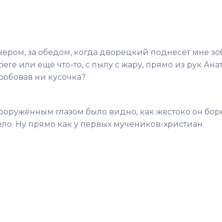
ечером, за обедом, когда дворецкий поднесёт мне з
iere или ещё что-то, с пылу с жару, прямо из рук Ана
пробовав ни кусочка?
ооружённым глазом было видно, как жестоко он боре
ело. Ну прямо как у первых мучеников-христиан.