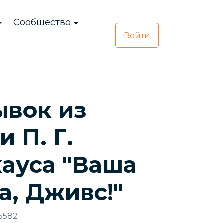
Сообщество
Войти
ывок из
и П. Г.
ауса "Ваша
а, Дживс!"
5582