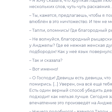
– Я хочу сказать, что хрупкая ладья л
нескольких слов, чуть-чуть раскаяния
– Ты, кажется, предлагаешь, чтобы я по
влюблён в это ничтожество. И тем не 
– Таппи, опомнись! Где благородный 
– Не волнуйся, благородный рыцарский
у Анджелы? Где её нежная женская душа
подбородок! Как у неё язык повернулс
– Так и сказала?
– Вот именно!
– О Господи! Девицы есть девицы, что 
помирись. […] Уверен, она всё ещё тебя
Есть один верный способ убедить деви
подходит как нельзя лучше. Сегодня з
впечатление это произведёт на Анджел
– Ничего подобного! – взвился Таппи. –