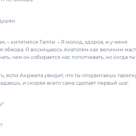
душен.
, – кипятился Таппи. – Я молод, здоров, и у меня
то я обжора. Я восхищаюсь Анатолем как великим мас
нать, чем он собирается нас попотчевать, но когда ты
ать, если Анджела увидит, что ты отодвигаешь тарелку
традаешь, и скорее всего сама сделает первый шаг.
а?
?