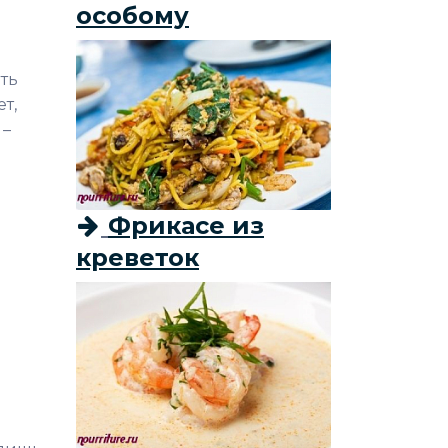
особому
ать
т,
 –
Фрикасе из
креветок