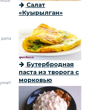
 лишь
Салат
«Куырылган»
 дела
Бутербродная
паста из творога с
морковью
думал!