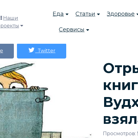
Еда
Статьи
Здоровье
Наши
проекты
Сервисы
е
Twitter
Отр
книг
Вудх
взял
Просмотров: 