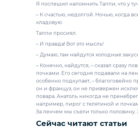
Я поспешил напомнить Таппи, что у туч
– К счастью, недолгой. Ночью, когда в
кладовую.
Таппи просиял.
– И правда! Вот это мысль!
– Думаю, там найдутся холодные закус
– Конечно, найдутся, – сказал сразу п
почками. Его сегодня подавали на лен
особенно подкупает, – благоговейно п
он и француз, он не привержен исключ
повара. Анатоль никогда не пренебрег
например, пирог с телятиной и почками
За ленчем мы съели только половину. Зн
Сейчас читают статьи