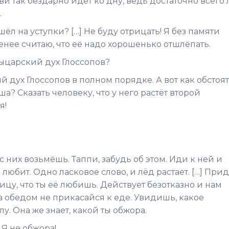
юбви так бездарно идёт ко дну, ведь достаточно всего
…
шёл на уступки? […] Не буду отрицать! Я без памяти
менее считаю, что её надо хорошенько отшлёпать.
рыцарский дух Глоссопов?
 дух Глоссопов в полном порядке. А вот как обстоят
? Сказать человеку, что у него растёт второй
я!
с них возьмёшь. Таппи, забудь об этом. Иди к ней и
 любит. Одно ласковое слово, и лёд растает. […] При
цу, что ты её любишь. Действует безотказно и нам
а обедом не прикасайся к еде. Увидишь, какое
у. Она же знает, какой ты обжора.
 Я не обжора!