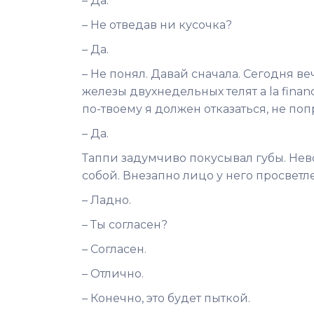
– Да.
– Не отведав ни кусочка?
– Да.
– Не понял. Давай сначала. Сегодня в
железы двухнедельных телят a la financ
по-твоему я должен отказаться, не по
– Да.
Таппи задумчиво покусывал губы. Нев
собой. Внезапно лицо у него просветл
– Ладно.
– Ты согласен?
– Согласен.
– Отлично.
– Конечно, это будет пыткой.