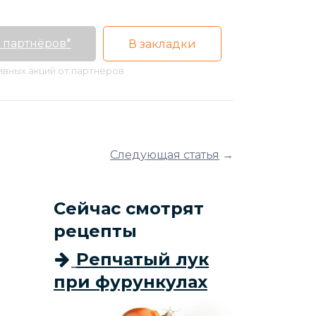
 партнёров*
В закладки
тивных акций от партнёров
Следующая статья
→
Сейчас смотрят
рецепты
Репчатый лук
при фурункулах