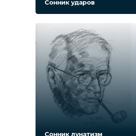
Сонник ударов
Сонник лунатизм