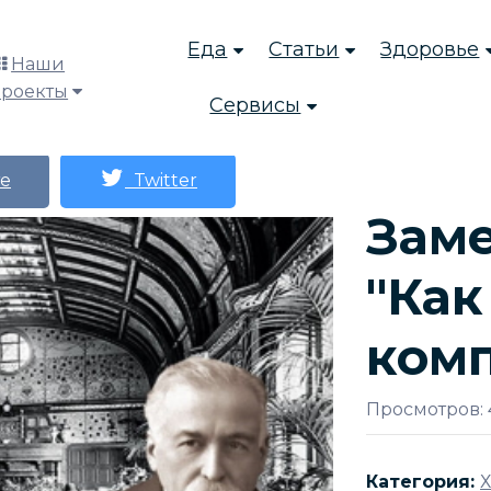
Еда
Статьи
Здоровье
Наши
проекты
Сервисы
е
Twitter
Заме
"Как
комп
Просмотров: 
Категория:
Х