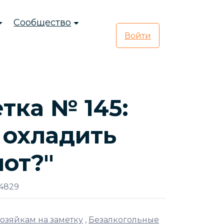
Сообщество
Войти
тка № 145:
 охладить
от?"
4829
озяйкам на заметку
,
Безалкогольные