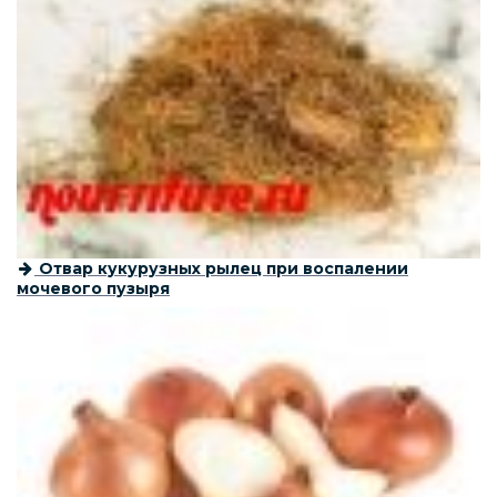
Отвар кукурузных рылец при воспалении
мочевого пузыря