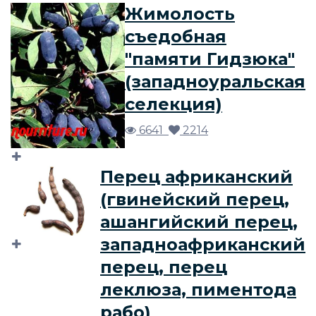
Жимолость
съедобная
"памяти Гидзюка"
(западноуральская
селекция)
6641
2214
Перец африканский
(гвинейский перец,
ашангийский перец,
западноафриканский
перец, перец
леклюза, пиментода
рабо)