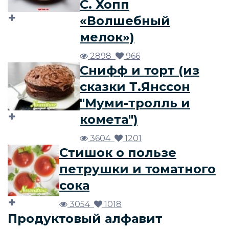
С. Хопп
«Волшебный
мелок»)
2898
966
Снифф и торт (из
сказки Т.Янссон
"Муми-тролль и
комета")
3604
1201
Стишок о пользе
петрушки и томатного
сока
3054
1018
Продуктовый алфавит