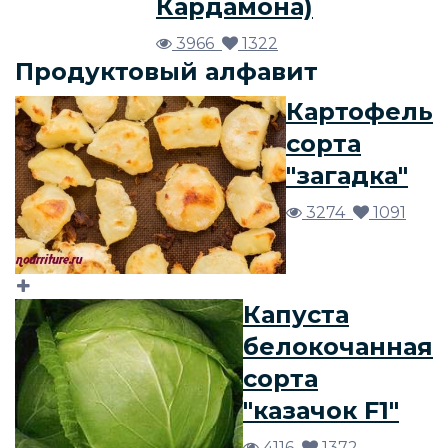
Кардамона)
3966
1322
Продуктовый алфавит
Картофель
сорта
"загадка"
3274
1091
Капуста
белокочанная
сорта
"казачок F1"
4116
1372