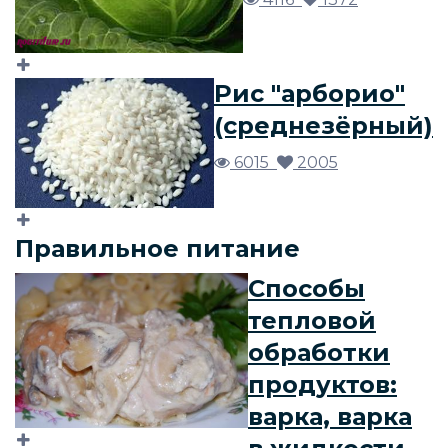
Рис "арборио"
(среднезёрный)
6015
2005
Правильное питание
Способы
тепловой
обработки
продуктов:
варка, варка