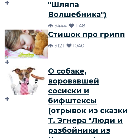
"Шляпа
Волшебника")
3444
1148
Стишок про грипп
3121
1040
О собаке,
воровавшей
сосиски и
бифштексы
(отрывок из сказки
Т. Эгнера "Люди и
разбойники из