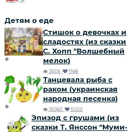
Детям о еде
Стишок о девочках и
сладостях (из сказки
С. Хопп "Волшебный
мелок)
3505
1168
Танцевала рыба с
раком (украинская
народная песенка)
15060
5020
Эпизод с грушами (из
сказки Т. Янссон "Муми-