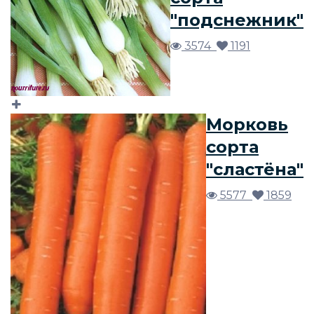
"подснежник"
3574
1191
Морковь
сорта
"сластёна"
5577
1859