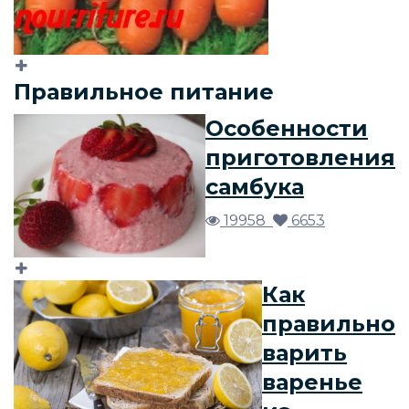
Правильное питание
Особенности
приготовления
самбука
19958
6653
Как
правильно
варить
варенье