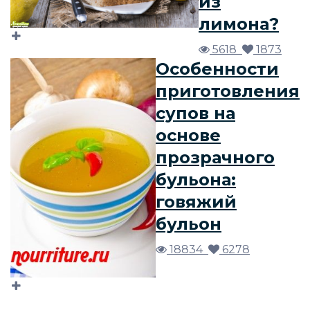
из
лимона?
5618
1873
Особенности
приготовления
супов на
основе
прозрачного
бульона:
говяжий
бульон
18834
6278