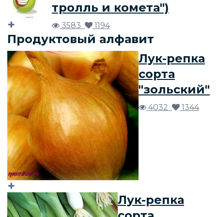
тролль и комета")
3583
1194
Продуктовый алфавит
Лук-репка
сорта
"зольский"
4032
1344
Лук-репка
сорта