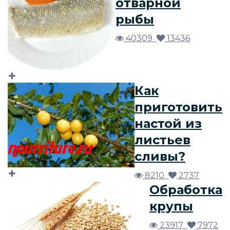
отварной
рыбы
40309
13436
Как
приготовить
настой из
листьев
сливы?
8210
2737
Обработка
крупы
23917
7972