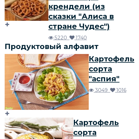
крендели (из
сказки "Алиса в
стране Чудес")
5220
1740
Продуктовый алфавит
Картофель
сорта
"аспия"
3049
1016
Картофель
сорта