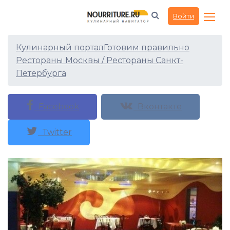
Ресторан Альбатрос
Войти
(Медведково)
Кулинарный портал
Готовим правильно
Рестораны Москвы / Рестораны Санкт-
Петербурга
Facebook
Вконтакте
Twitter