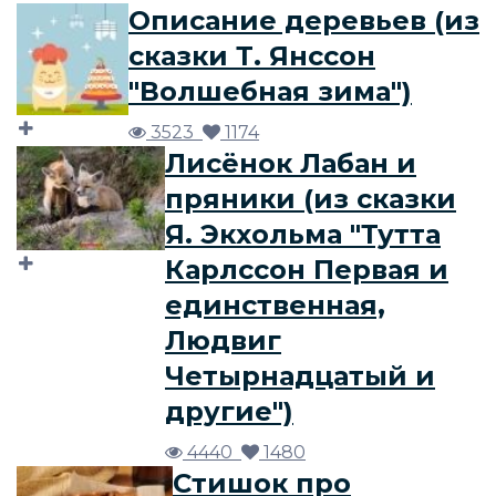
Описание деревьев (из
сказки Т. Янссон
"Волшебная зима")
3523
1174
Лисёнок Лабан и
пряники (из сказки
Я. Экхольма "Тутта
Карлссон Первая и
единственная,
Людвиг
Четырнадцатый и
другие")
4440
1480
Стишок про