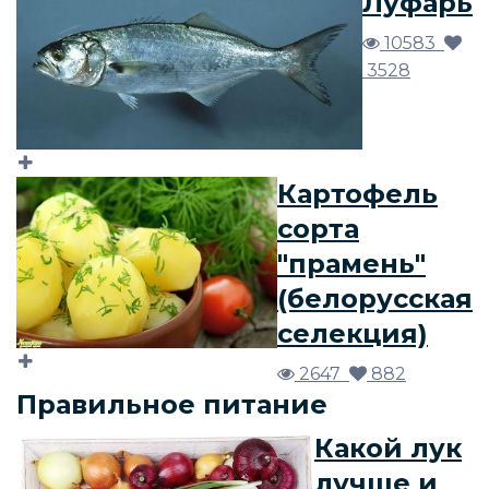
Луфарь
10583
3528
Картофель
сорта
"прамень"
(белорусская
селекция)
2647
882
Правильное питание
Какой лук
лучше и