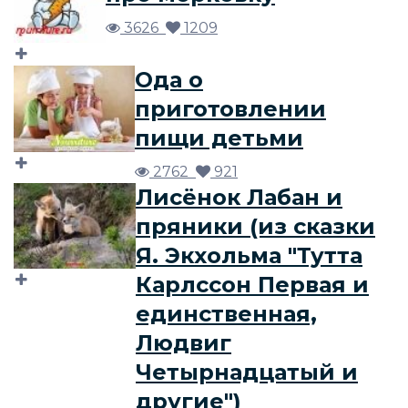
3626
1209
Ода о
приготовлении
пищи детьми
2762
921
Лисёнок Лабан и
пряники (из сказки
Я. Экхольма "Тутта
Карлссон Первая и
единственная,
Людвиг
Четырнадцатый и
другие")