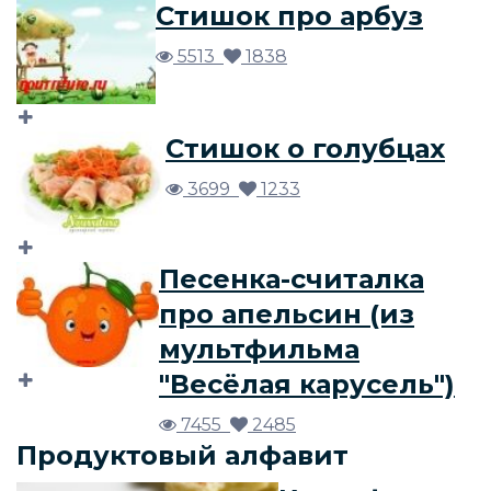
Стишок про арбуз
5513
1838
Стишок о голубцах
3699
1233
Песенка-считалка
про апельсин (из
мультфильма
"Весёлая карусель")
7455
2485
Продуктовый алфавит