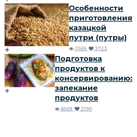
Особенности
приготовления
казацкой
путри (путры)
11169
3723
Подготовка
продуктов к
консервированию:
запекание
продуктов
6569
2190