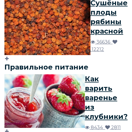
Сушёные
плоды
рябины
красной
36636
12212
Правильное питание
Как
варить
варенье
из
клубники?
8434
2811