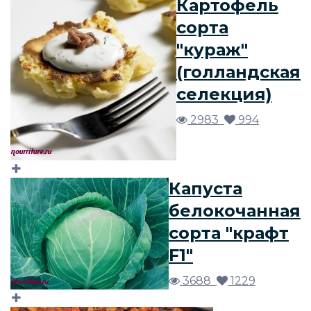
Картофель
сорта
"кураж"
(голландская
селекция)
2983
994
Капуста
белокочанная
сорта "крафт
F1"
3688
1229