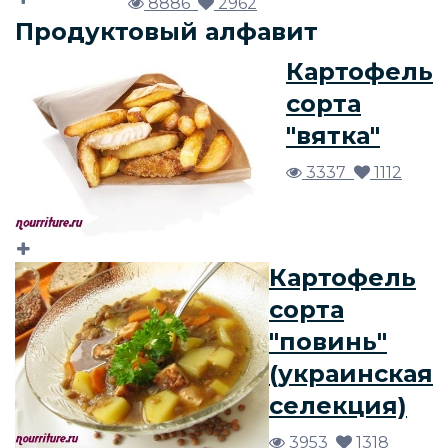
8886
2962
Продуктовый алфавит
Картофель
сорта
"вятка"
3337
1112
Картофель
сорта
"повинь"
(украинская
селекция)
3953
1318