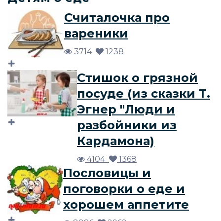
Считалочка про
вареники
3714
1238
Стишок о грязной
посуде (из сказки Т.
Эгнер "Люди и
разбойники из
Кардамона)
4104
1368
Пословицы и
поговорки о еде и
хорошем аппетите