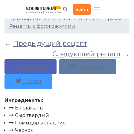
Запечённые баклажаны
Войти
Кулинарный портал
Рецепты по категориям
Рецепты с фотографиями
←
Предыдущий рецепт
Следующий рецепт
→
Facebook
Вконтакте
Twitter
Ингредиенты:
Баклажаны
Сыр твердый
Помидоры сладкие
Чеснок