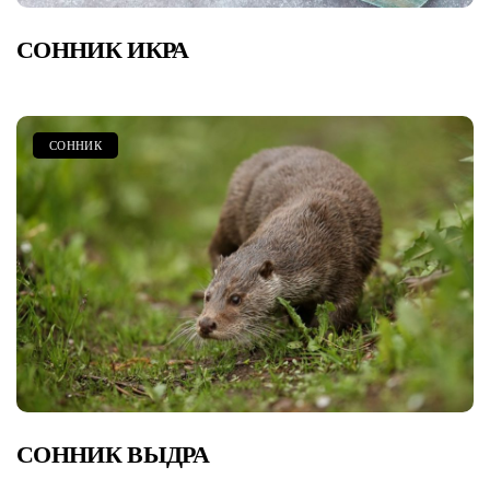
СОННИК ИКРА
СОННИК
СОННИК ВЫДРА