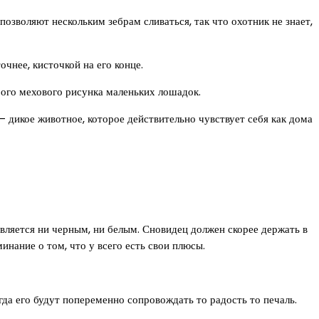
озволяют нескольким зебрам сливаться, так что охотник не знает,
чнее, кисточкой на его конце.
бого мехового рисунка маленьких лошадок.
 дикое животное, которое действительно чувствует себя как дома
является ни черным, ни белым. Сновидец должен скорее держать в
инание о том, что у всего есть свои плюсы.
гда его будут попеременно сопровождать то радость то печаль.