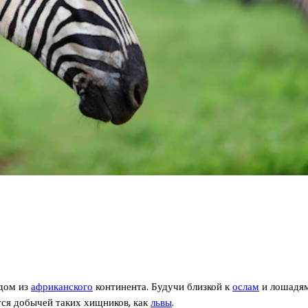
одом из
африканского
континента. Будучи близкой к
ослам
и лошадям,
ется добычей таких хищников, как
львы
.