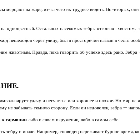
 мерцают на жаре, из-за чего их труднее видеть. Во-вторых, они п
 на одноцветный. Остальных насекомых зебры отгоняют хвостом, то
ход пешеходов через улицу, был в просторечии назван в честь осо
м животным. Правда, пока говорить об успехе здесь рано. Зебра —
АНИЕ.
символизирует удачу и несчастье или хорошее и плохое. Но мир не 
 ему не забывать темную сторону. Если он недоволен, зебра — напом
я к гармонии
либо в своем окружении, либо в самом себе.
ть зебру и иначе. Например, сновидец переживает бурное время, ко