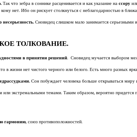
.
Так что зебра в соннике расценивается и как указание на
ссору
или
а кому нет. Ибо он рискует столкнуться с неблагодарностью в бли
о несерьезность.
Сновидец слишком мало занимается серьезными и 
КОЕ ТОЛКОВАНИЕ.
удностями в принятии решений
. Сновидец мучается выбором ме
то в жизни нет чистого черного или белого. Есть много разных ярк
едрассудками.
Сон побуждает человека больше открываться миру и
и или экстремальными темами. Таким образом, вероятно придется п
ую гармонию
, союз противоположностей.