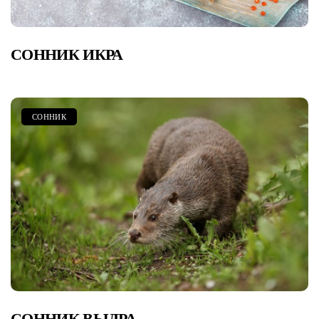
СОННИК ИКРА
СОННИК
СОННИК ВЫДРА