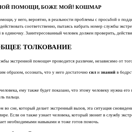
ННОЙ ПОМОЩИ, БОЖЕ МОЙ! КОШМАР
омощи, у него, вероятно, в реальности проблемы с просьбой о подд
йствовать соответственно, пытаясь набрать номер службы экстрен
 в одиночку. Заинтересованный человек должен проверить, действи
ОБЩЕЕ ТОЛКОВАНИЕ
бы экстренной помощи» проводится различие, независимо от того, 
ким образом, осознать, что у него достаточно
сил
и
знаний
в бодрс
человека, ему также будет показано, что этому человеку нужна ег
ль пальца.
ом во сне, который делает экстренный вызов, эта ситуация сновид
е. Если он также узнает человека, который звонит в службу экстр
дает необходимыми навыками и тоже готов помочь.