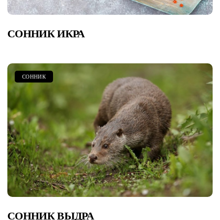
СОННИК ИКРА
СОННИК
СОННИК ВЫДРА