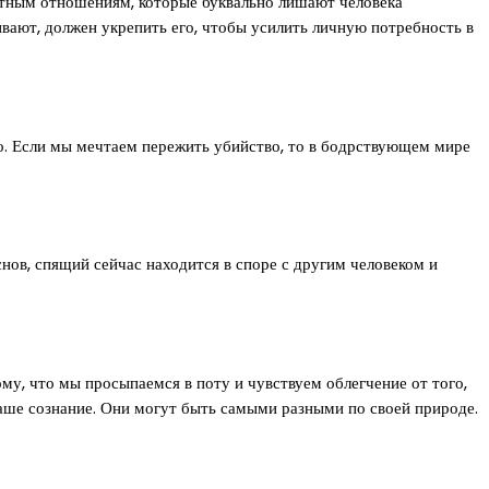
остным отношениям, которые буквально лишают человека
ивают, должен укрепить его, чтобы усилить личную потребность в
о. Если мы мечтаем пережить убийство, то в бодрствующем мире
снов, спящий сейчас находится в споре с другим человеком и
ому, что мы просыпаемся в поту и чувствуем облегчение от того,
 наше сознание. Они могут быть самыми разными по своей природе.