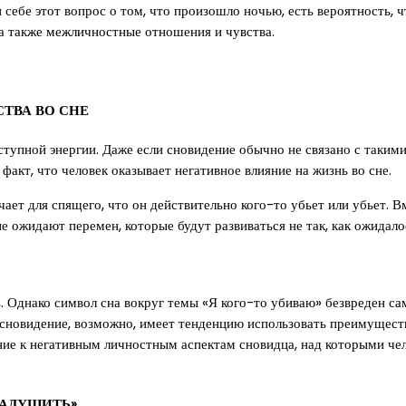
 себе этот вопрос о том, что произошло ночью, есть вероятность, 
 а также межличностные отношения и чувства.
ТВА ВО СНЕ
тупной энергии. Даже если сновидение обычно не связано с такими
факт, что человек оказывает негативное влияние на жизнь во сне.
ает для спящего, что он действительно кого-то убьет или убьет. В
е ожидают перемен, которые будут развиваться не так, как ожидало
. Однако символ сна вокруг темы «Я кого-то убиваю» безвреден сам 
; сновидение, возможно, имеет тенденцию использовать преимущест
ение к негативным личностным аспектам сновидца, над которыми че
ЗАДУШИТЬ»