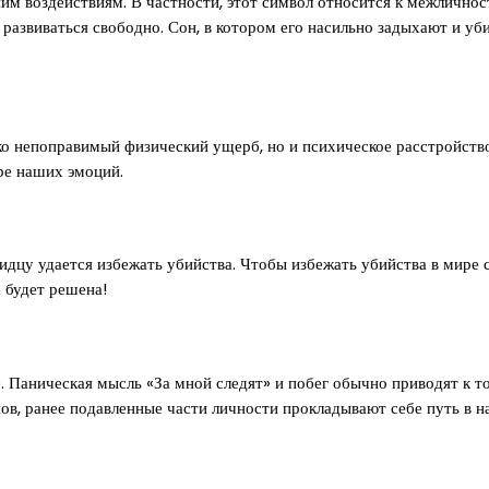
ним воздействиям. В частности, этот символ относится к межличн
развиваться свободно. Сон, в котором его насильно задыхают и уб
ко непоправимый физический ущерб, но и психическое расстройств
ре наших эмоций.
видцу удается избежать убийства. Чтобы избежать убийства в мире 
а будет решена!
е. Паническая мысль «За мной следят» и побег обычно приводят к т
снов, ранее подавленные части личности прокладывают себе путь в