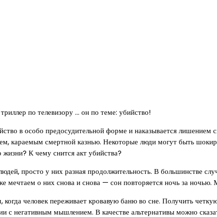
риллер по телевизору … он по теме: убийство!
йство в особо предосудительной форме и наказывается лишением с
ем, караемым смертной казнью. Некоторые люди могут быть шокиро
о жизни? К чему снится акт убийства?
людей, просто у них разная продолжительность. В большинстве случ
е мечтаем о них снова и снова — сон повторяется ночь за ночью.
м, когда человек переживает кровавую баню во сне. Получить четку
ии с негативным мышлением. В качестве альтернативы можно сказать