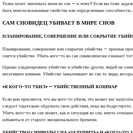
Толпа хочет линчевать меня во сне — к чему? Если вы тоже задали
быть неиспользованные свойства или определенные способности,
САМ СНОВИДЕЦ УБИВАЕТ В МИРЕ СНОВ
ПЛАНИРОВАНИЕ, СОВЕРШЕНИЕ ИЛИ СОКРЫТИЕ УБИЙС
Планирование, совершение или сокрытие убийства — признак прес
снится убийство. Убить кого-то во сне символически означает тот 
Однако хладнокровное убийство и убийство других людей не означ
негативное влияние. Убийство замалчивают во сне те люди, которы
«Я КОГО-ТО УБИЛ» — УБИЙСТВЕННЫЙ КОШМАР
Если вам приснится, что вы кого-то убили, это может вас напугать
следует тщательно обдумать свои действия, пока вы бодрствуете
Убить кого-то во сне может, как и ситуация во сне, иметь отнош
избавиться от старого эмоционального бремени.
УБИЙСТВО! СИМВОЛЫ СНА «ЗАДУШИТЬ» И «КОГО-ТО 