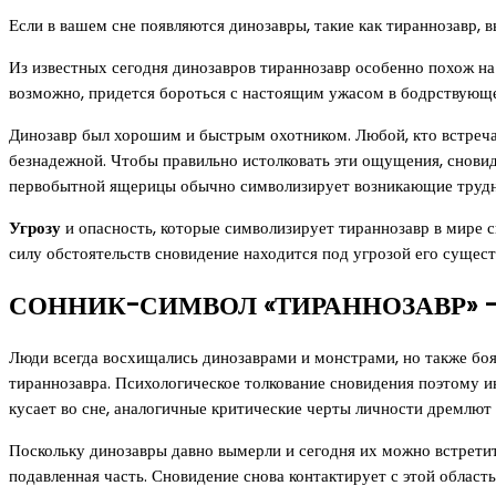
Если в вашем сне появляются динозавры, такие как тираннозавр,
Из известных сегодня динозавров тираннозавр особенно похож на 
возможно, придется бороться с настоящим ужасом в бодрствующ
Динозавр был хорошим и быстрым охотником. Любой, кто встречал
безнадежной. Чтобы правильно истолковать эти ощущения, сновидц
первобытной ящерицы обычно символизирует возникающие труднос
Угрозу
и опасность, которые символизирует тираннозавр в мире с
силу обстоятельств сновидение находится под угрозой его сущес
СОННИК-СИМВОЛ «ТИРАННОЗАВР» 
Люди всегда восхищались динозаврами и монстрами, но также боял
тираннозавра. Психологическое толкование сновидения поэтому и
кусает во сне, аналогичные критические черты личности дремлют 
Поскольку динозавры давно вымерли и сегодня их можно встретить
подавленная часть. Сновидение снова контактирует с этой область