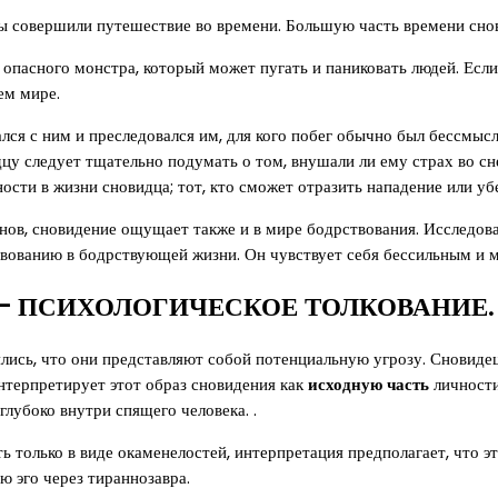
 вы совершили путешествие во времени. Большую часть времени сн
опасного монстра, который может пугать и паниковать людей. Если 
ем мире.
ся с ним и преследовался им, для кого побег обычно был бессмыс
у следует тщательно подумать о том, внушали ли ему страх во сне
ти в жизни сновидца; тот, кто сможет отразить нападение или уб
нов, сновидение ощущает также и в мире бодрствования. Исследова
твованию в бодрствующей жизни. Он чувствует себя бессильным и м
— ПСИХОЛОГИЧЕСКОЕ ТОЛКОВАНИЕ.
ись, что они представляют собой потенциальную угрозу. Сновидец 
нтерпретирует этот образ сновидения как
исходную часть
личности
глубоко внутри спящего человека. .
 только в виде окаменелостей, интерпретация предполагает, что эт
ю эго через тираннозавра.