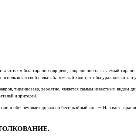
тавителем был тираннозавр рекс, сокращенно называемый тиранно
н использовал свой сильный, тяжелый хвост, чтобы уравновесить и 
ров, тираннозавр, вероятно, является самым известным видом дин
ателей и зрителей.
зни и обеспечивает довольно беспокойный сон. — Или ваш тиранноз
ТОЛКОВАНИЕ.