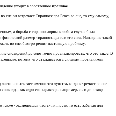
овидение уходит в собственное
прошлое
.
во сне он встречает Тираннозавра Рекса во сне, то ему самому,
ленным, а борьба с тираннозавром в любом случае была
 физический размер тираннозавра или его сила. Нападение такой
ежать во сне, быстро решит настоящую проблему.
ние сновидений должно точно проанализировать, что это такое. В
аленьким, потому что сталкивается с сильным противником.
часто испытывает именно эти чувства, когда встречает во сне
 сновидца, как ядро его характера: например, если динозавр
о также «окаменевшая часть» личности, то есть забытая или