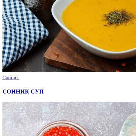
Сонник
СОННИК СУП