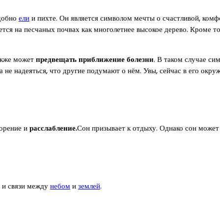
одобно
ели
и пихте. Он является символом мечты о счастливой, комф
ается на песчаных почвах как многолетнее высокое дерево. Кроме т
также может
предвещать приближение болезни
. В таком случае си
 а не надеяться, что другие подумают о нём. Увы, сейчас в его окр
ворение и
расслабление.
Сон призывает к отдыху. Однако сон может
а и связи между
небом
и
землей
.