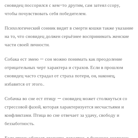
сновидец поссорился с кем-то другим, сам затеял ссору,
чтобы почувствовать себя победителем.
Психологический сонник видит в смерти кошки также указание
на то, что сновидец должен серьёзнее воспринимать женские
части своей личности.
Собака ест змею — сон можно понимать как преодоление
отрицательных черт характера и страхов. Если в прошлом
сновидец часто страдал от страха потери, он, наконец,
избавится от этого..
Собачка во сне ест птицу — сновидец может столкнуться со
стрессовой фазой, которая характеризуется несчастьями и
конфликтами. Птица во сне отвечает за удачу, свободу и
беззаботность.
Если птицу убивает дворняга, вероятно, в будущем сновидец