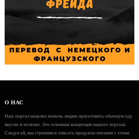
О НАС
Наш портал нацелен помочь людям приготовить обычную еду
вкусно и полезно. Это основная концепция нашего портала.
Следуя ей, мы стремимся описать продукты питания с точки