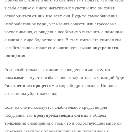
в себе слишком много негативных чувств и что он хочет
освободиться от них изо всех сил. Будь то самообвинения,
необработанное
горе
, угрызения совести или стрессовые
воспоминания, сновидение необходимо выяснить с помощью
анализа в мире бодрствования. В этом контексте символ сна
«слабительное» также символизирует начало
внутреннего
очищения
.
Если слабительное зажимает сновидение в животе, это
показывает ему, что избавление от мучительных эмоций будет
болезненным процессом
в мире бодрствования. Но после
этого ноша уйдет навсегда.
Если во сне используется слабительное средство для
похудания, это
предупреждающий сигнал
в общем
толковании сновидений о том, что в бодрствующем мире он
угрожает скатиться от контролируемой потери веса к