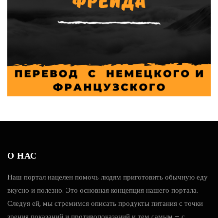
О НАС
Наш портал нацелен помочь людям приготовить обычную еду
вкусно и полезно. Это основная концепция нашего портала.
Следуя ей, мы стремимся описать продукты питания с точки
зрения показаний и противопоказаний и тем самым – с