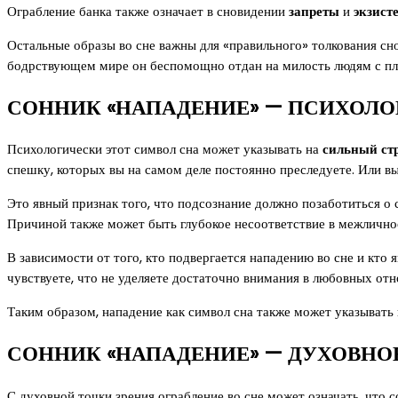
Ограбление банка также означает в сновидении
запреты
и
экзист
Остальные образы во сне важны для «правильного» толкования сн
бодрствующем мире он беспомощно отдан на милость людям с п
СОННИК «НАПАДЕНИЕ» — ПСИХОЛО
Психологически этот символ сна может указывать на
сильный ст
спешку, которых вы на самом деле постоянно преследуете. Или вы
Это явный признак того, что подсознание должно позаботиться о с
Причиной также может быть глубокое несоответствие в межличн
В зависимости от того, кто подвергается нападению во сне и кто
чувствуете, что не уделяете достаточно внимания в любовных отно
Таким образом, нападение как символ сна также может указывать
СОННИК «НАПАДЕНИЕ» — ДУХОВНО
С духовной точки зрения ограбление во сне может означать, что 