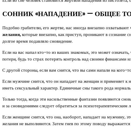
Если во сне человек становится жертвой нападения из пистолета,
СОННИК «НАПАДЕНИЕ» — ОБЩЕЕ Т
Подобно грабителю, его жертве, нас иногда внезапно охватывают
желания,
которые внезапно, как приступ, проникают в сознание с
долгое время подавляло сновидение.
Если на вас напал кто-то из ваших знакомых, это может означать,
потери, будь то страх потерять контроль над своими финансами и
С другой стороны, если вам снится, что вы сами напали на кого-т
Если мужчине снится, что он нападает на женщин и применяет к н
иметь сексуальный характер. Единичные сны такого рода нормаль
Только тогда, когда эти насильственные фантазии появляются сно
и за сновидениями следует обратиться за психотерапевтическим 
Если женщине снится, что она, наоборот, нападает на мужчину, эт
желания не выполняются. Затем гнев по этому поводу выражается