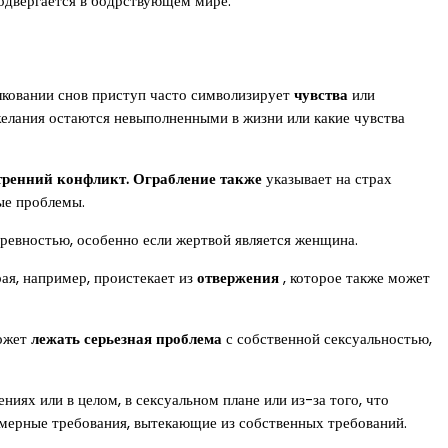
 подвергается в бодрствующем мире.
олковании снов приступ часто символизирует
чувства
или
 желания остаются невыполненными в жизни или какие чувства
тренний конфликт.
Ограбление также
указывает на страх
вые проблемы.
и ревностью, особенно если жертвой является женщина.
ая, например, проистекает из
отвержения
, которое также может
может
лежать серьезная проблема
с собственной сексуальностью,
иях или в целом, в сексуальном плане или из-за того, что
змерные требования, вытекающие из собственных требований.