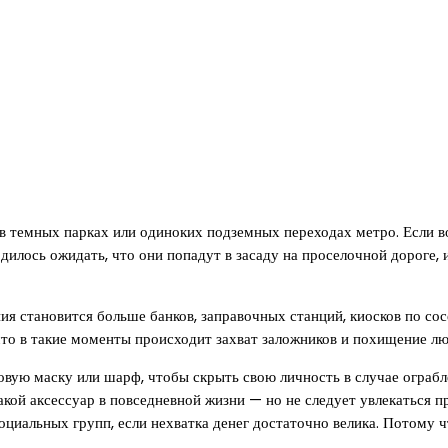
в темных парках или одиноких подземных переходах метро. Если в
илось ожидать, что они попадут в засаду на проселочной дороге, 
я становится больше банков, заправочных станций, киосков по сосе
то в такие моменты происходит захват заложников и похищение лю
вую маску или шарф, чтобы скрыть свою личность в случае ограбл
такой аксессуар в повседневной жизни — но не следует увлекаться
иальных групп, если нехватка денег достаточно велика. Потому чт