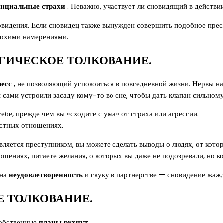
енциальные страхи
. Неважно, участвует ли сновидящий в действии
овидения. Если сновидец также вынужден совершить подобное прест
лохими намерениями.
ГИЧЕСКОЕ ТОЛКОВАНИЕ.
ресс
, не позволяющий успокоиться в повседневной жизни. Нервы на 
 сами устроили засаду кому-то во сне, чтобы дать клапан сильном
ебе, прежде чем вы «сходите с ума» от страха или агрессии.
остных отношениях.
 является преступником, вы можете сделать выводы о людях, от кот
шениях, питаете желания, о которых вы даже не подозревали, но ко
 на
неудовлетворенность
и скуку в партнерстве — сновидение жажд
Е ТОЛКОВАНИЕ.
собственные
планы рухнут
.