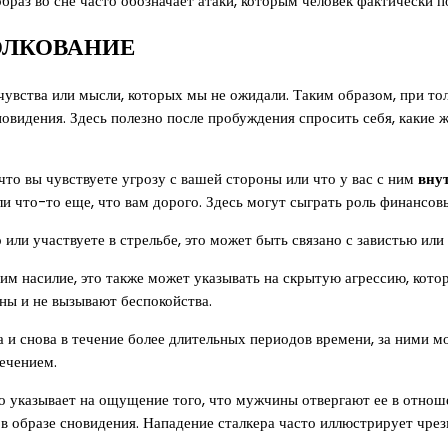
 образ во сне часто обозначает атаки, которым человек фактически
ОЛКОВАНИЕ
 чувства или мысли, которых мы не ожидали. Таким образом, при т
новидения. Здесь полезно после пробуждения спросить себя, какие
 что вы чувствуете угрозу с вашей стороны или что у вас с ним
вну
ли что-то еще, что вам дорого. Здесь могут сыграть роль финансо
о или участвуете в стрельбе, это может быть связано с завистью ил
им насилие, это также может указывать на скрытую агрессию, котор
ны и не вызывают беспокойства.
ва и снова в течение более длительных периодов времени, за ними 
лечением.
о указывает на ощущение того, что мужчины отвергают ее в отношен
 в образе сновидения. Нападение сталкера часто иллюстрирует чре