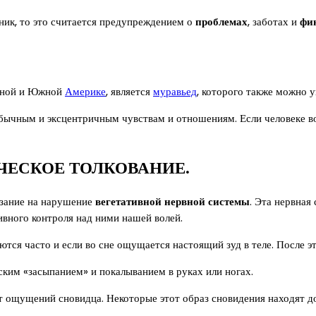
ник, то это считается предупреждением о
проблемах
, заботах и
фи
льной и Южной
Америке
, является
муравьед
, которого также можно у
обычным и эксцентричным чувствам и отношениям. Если человеке во
ЧЕСКОЕ ТОЛКОВАНИЕ.
азание на нарушение
вегетативной нервной системы
. Эта нервная
вного контроля над ними нашей волей.
ются часто и если во сне ощущается настоящий зуд в теле. После 
ким «засыпанием» и покалыванием в руках или ногах.
от ощущений сновидца. Некоторые этот образ сновидения находят 