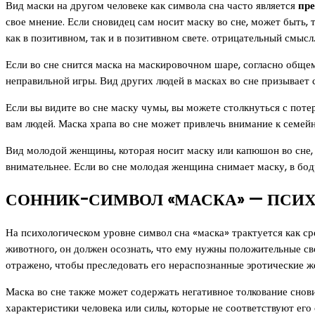
Вид маски на другом человеке как символа сна часто является
пр
свое мнение. Если сновидец сам носит маску во сне, может быть,
как в позитивном, так и в позитивном свете. отрицательный смыс
Если во сне снится маска на маскировочном шаре, согласно общем
неправильной игры. Вид других людей в масках во сне призывает
Если вы видите во сне маску чумы, вы можете столкнуться с пот
вам людей. Маска храпа во сне может привлечь внимание к семей
Вид молодой женщины, которая носит маску или капюшон во сне,
внимательнее. Если во сне молодая женщина снимает маску, в б
СОННИК-СИМВОЛ «МАСКА» — ПСИХ
На психологическом уровне символ сна «маска» трактуется как с
животного, он должен осознать, что ему нужны положительные св
отражено, чтобы преследовать его нераспознанные эротические ж
Маска во сне также может содержать негативное толкование снов
характеристики человека или силы, которые не соответствуют его