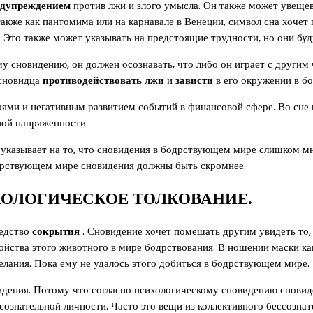
едупреждением
против лжи и злого умысла. Он также может увеще
 также как пантомима или на карнавале в Венеции, символ сна хоче
л. Это также может указывать на предстоящие трудности, но они бу
у сновидению, он должен осознавать, что либо он играет с другим 
 сновидца
противодействовать лжи
и
зависти
в его окружении в б
ерями и негативным развитием событий в финансовой сфере. Во сне
ной напряженности.
 указывает на то, что сновидения в бодрствующем мире слишком мн
одрствующем мире сновидения должны быть скромнее.
ОЛОГИЧЕСКОЕ ТОЛКОВАНИЕ.
редство
сокрытия
. Сновидение хочет помешать другим увидеть то, ч
ойства этого животного в мире бодрствования. В ношении маски к
елания. Пока ему не удалось этого добиться в бодрствующем мире.
идения. Потому что согласно психологическому сновидению сновид
 сознательной личности. Часто это вещи из коллективного бессозна