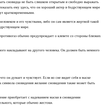
вать сновидца не быть слишком открытым и свободно выражать
т показать ему здесь, что он хороший актер в бодрствующем мире
дут кратковременными.
человеком и его чувствами, либо он сам является жертвой такой
одрствующем мире.
 противогаз обычно предупреждает о клевете со стороны близких
ого накладывают на другого человека. Он должен быть немного
то он думает и чувствует. Если во сне видит себя в маске
ак символа сновидения желание сновидения также может быть
ение приобретает с надеванием маски в сновидении
тельного, которые обычно жестоки.