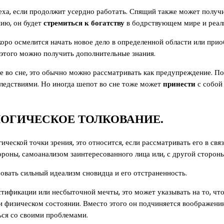
спеха, если продолжит усердно работать. Спящий также может получ
нию, он будет
стремиться к богатству
в бодрствующем мире и реали
коро осмелится начать новое дело в определенной области или прио
 этого можно получить дополнительные знания.
е во сне, это обычно можно рассматривать как предупреждение. По
ледствиями. Но иногда шепот во сне тоже может
принести
с собой 
ЛОГИЧЕСКОЕ ТОЛКОВАНИЕ.
ческой точки зрения, это относится, если рассматривать его в свя
ороны, самоанализом заинтересованного лица или, с другой сторон
вать сильный идеализм сновидца и его отстраненность.
тификации или несбыточной мечты, это может указывать на то, чт
ли физическом состоянии. Вместо этого он подчиняется воображению
ься со своими проблемами.