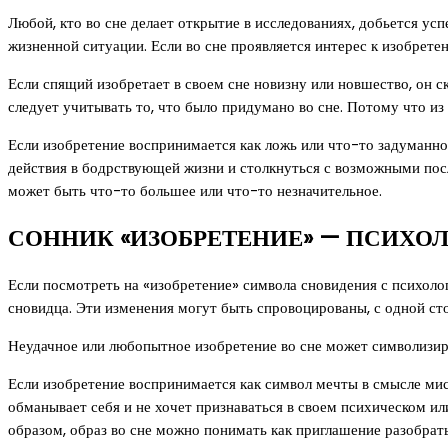
Любой, кто во сне делает открытие в исследованиях, добьется у
жизненной ситуации. Если во сне проявляется интерес к изобрете
Если спящий изобретает в своем сне новизну или новшество, он с
следует учитывать то, что было придумано во сне. Потому что из
Если изобретение воспринимается как ложь или что-то задуманно
действия в бодрствующей жизни и столкнуться с возможными пос
может быть что-то большее или что-то незначительное.
СОННИК «ИЗОБРЕТЕНИЕ» — ПСИХО
Если посмотреть на «изобретение» символа сновидения с психологи
сновидца. Эти изменения могут быть спровоцированы, с одной ст
Неудачное или любопытное изобретение во сне может символизиро
Если изобретение воспринимается как символ мечты в смысле мис
обманывает себя и не хочет признаваться в своем психическом и
образом, образ во сне можно понимать как приглашение разобрат