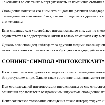
Токсиканты во сне также могут указывать на изменение
сознания
Сновидение показано его сном, что он дальше развился благодар
сновидения, вполне может быть, что он определяется другими в 
его желаниям.
Если сновидец сам употребляет интоксиканты во сне, ему не след
осуществятся в бодрствующей жизни и только помешают ему в ег
Однако, если сновидец наблюдает за другими людьми, наслаждающ
интоксикантами как символом сна побуждает сновидца действоват
СОННИК-СИМВОЛ «ИНТОКСИКАНТ»
На психологическом уровне сновидения символ сновидения «опь
бодрствующем мире. Однако такое состояние опьянения может име
При отрицательной интерпретации интоксиканты во сне относятся
опьянения проявляется в безграничном энтузиазме сновидений, к
Психологическое толкование сновидения также интерпретирует ин