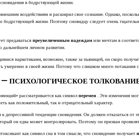
сновидения в бодрствующей жизни.
я внешним воздействиям и расширил свое сознание. Однако, поскол
его бодрствующей жизни. Поэтому сновидцу следует очень тщательно
ует предаваться
преувеличенным надеждам
или мечтам в соответс
о дальнейшем личном развитии.
имися наркотиками, возможно, также за пьяницей, он скоро получ
ь умеренно в своей жизни. Потому что слишком много потакания с
 — ПСИХОЛОГИЧЕСКОЕ ТОЛКОВАНИЕ
яняющий» рассматривается как символ
перемен
. Эти изменения мог
ть как положительный, так и отрицательный характер.
 к депрессивной тенденции сновидения. Он должен отказаться от 
оторый он едва может контролировать. Поэтому он призван проявля
токсикант как символ сна в том смысле, что сновидение получает
н